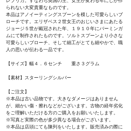
レプリカ。すなわち英国の王、女王が変わる年にしか作
られない大変貴重なものです。
本品はアノイーティングスプーンを模した可愛らしいブ
ローチです。エリザベス２世女王のおじいさまにあたる
ジョージ５世が戴冠された年、１９１０年にバーミンガ
ムにて制作されたものです。ソルトスプーンより小さな
可愛らしいブローチ、そして細工がとても細やかで、職
人の思いが伝わる一品です。
【サイズ】幅４．６センチ 重さ３グラム
【素材】スターリングシルバー
【ご注文】
※本品は古い品物です。大きなダメージはありません
が、細かい傷・擦れなどがございます。古物の経年劣化
をご理解いただける方のご購入をお願いいたします。
※写真と実際の色が多少異なる場合がございます。
※本品は店頭にても陳列をいたします。販売済みの際に